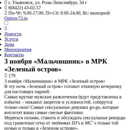
г. Ульяновск,
ул. Розы Люксембург, 34 г
8(8422) 43-02-57
Пн-Чт: 9.00-17.00, Пт-Сб: 9.00-24.00, Вс: выходной
Ostrow73.ru
Новости
Услуги
Залы
Мероприятия
Контакты
3 ноября «Мальчишник» в МРК
«Зеленый остров»
179
3 ноября «Мальчишник» в МРК «Зеленый остров»
В эту ночь «Зеленый остров» готовит отвязную вечеринку
для настоящих парней:
Самые крутые мужские развлечения будут представлены в
избытке – никаких запретов и условностей, соберутся
только свои! Самые сексуальные девушки go-go, которые
воплотят ваши самые смелые фантазии.
Меряться силами, ставить и обсуждать сексуальные рекорды
под грамотные сеты от любимых DJ’s и MC’ s только той
ночью и только в «Зеленом острове».