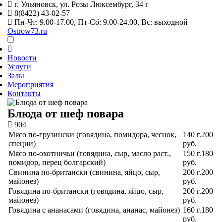
г. Ульяновск,
ул. Розы Люксембург, 34 г
8(8422) 43-02-57
Пн-Чт: 9.00-17.00, Пт-Сб: 9.00-24.00, Вс: выходной
Ostrow73.ru
Новости
Услуги
Залы
Мероприятия
Контакты
Блюда от шеф повара
904
Мясо по-грузински
(говядина, помидора, чеснок,
140 г.
200
специи)
руб.
Мясо по-охотничьи
(говядина, сыр, масло раст.,
150 г.
180
помидор, перец болгарский)
руб.
Свинина по-британски
(свинина, яйцо, сыр,
200 г.
200
майонез)
руб.
Говядина по-британски
(говядина, яйцо, сыр,
200 г.
200
майонез)
руб.
Говядина с ананасами
(говядина, ананас, майонез)
160 г.
180
руб.