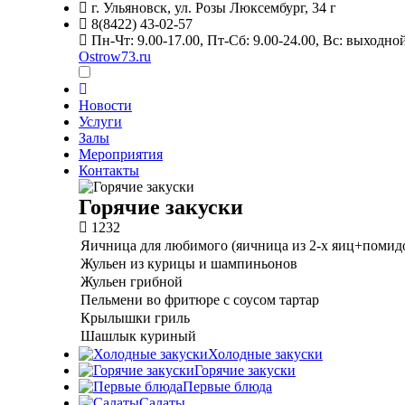
г. Ульяновск,
ул. Розы Люксембург, 34 г
8(8422) 43-02-57
Пн-Чт: 9.00-17.00, Пт-Сб: 9.00-24.00, Вс: выходно
Ostrow73.ru
Новости
Услуги
Залы
Мероприятия
Контакты
Горячие закуски
1232
Яичница для любимого
(яичница из 2-х яиц+помид
Жульен из курицы и шампиньонов
Жульен грибной
Пельмени во фритюре с соусом тартар
Крылышки гриль
Шашлык куриный
Холодные закуски
Горячие закуски
Первые блюда
Салаты